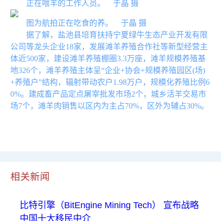
正在喂羊的工作人员。 于晶 摄
图为航拍正在吃食的养。 于晶 摄
据了解，盐池县培育扶持宁夏绿牛生态产业开发有限
公司等龙头企业18家，发展滩羊养殖合作社等新型经营主
体近500家，建设滩羊养殖棚圈3.3万座，滩羊规模养殖基
地326个，滩羊养殖主体呈“企业+协会+规模养殖园区(场)
+养殖户”结构，辐射带动农户1.98万户，规模化养殖比例6
0%。建成畜产品定点屠宰批发市场2个，城乡活羊交易市
场7个，滩羊肉销售以区内为主占70%，区外为辅占30%。
相关新闻
比特引擎（BitEngine Mining Tech） 宣布战略
中国十大移民中介