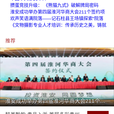
掼蛋竞技升级： 《熊猫九式》破解牌局密码
淮安成功举办第四届淮河华商大会211个签约项
欢声笑语满院落——记石柱县王场镇探索“院落
《文物摄影专业人才培训：传承历史之美，铸就
推荐
淮安成功举办第四届淮河华商大会211个签约项目 总投资1486.