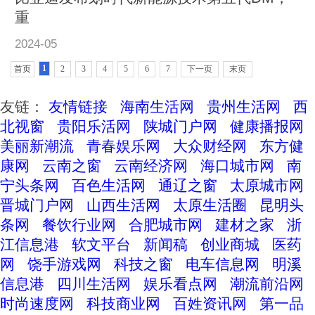
重
2024-05
1
首页
2
3
4
5
6
7
下一页
末页
友链：
友情链接
海南生活网
贵州生活网
西
北视窗
贵阳乐活网
陕城门户网
健康播报网
美丽新潮流
青春娱乐网
大众财经网
东方健
康网
云南之窗
云南经济网
海口城市网
南
宁头条网
百色生活网
通辽之窗
太原城市网
晋城门户网
山西生活网
太原生活圈
昆明头
条网
餐饮行业网
合肥城市网
建材之家
浙
江信息港
软文平台
新闻稿
创业商城
医药
网
饶手游戏网
科技之窗
电车信息网
明溪
信息港
四川生活网
娱乐看点网
潮流前沿网
时尚速度网
科技商业网
百姓资讯网
第一品